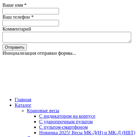
Ваше имя
*
Ваш телефон
*
Комментарий
Отправить
Инициализация отправки формы...
Главная
Каталог
Крановые весы
С индикатором на корпусе
С ударопрочным пультом
С пультом-смартфоном
Новинка 2025! Весы МК-Д(Н) и МК-Д (НВТ)