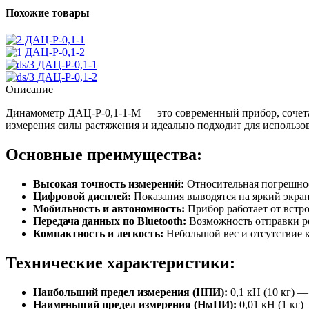
Похожие товары
ДАЦ-Р-0,1-1
ДАЦ-Р-0,1-2
ДАЦ-Р-0,1-1
ДАЦ-Р-0,1-2
Описание
Динамометр ДАЦ-Р-0,1-1-М — это современный прибор, сочета
измерения силы растяжения и идеально подходит для использов
Основные преимущества:
Высокая точность измерений:
Относительная погрешнос
Цифровой дисплей:
Показания выводятся на яркий экран
Мобильность и автономность:
Прибор работает от встро
Передача данных по Bluetooth:
Возможность отправки ре
Компактность и легкость:
Небольшой вес и отсутствие 
Технические характеристики:
Наибольший предел измерения (НПИ):
0,1 кН (10 кг) —
Наименьший предел измерения (НмПИ):
0,01 кН (1 кг)